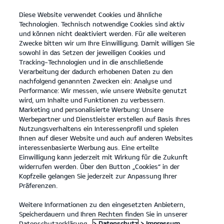
Diese Website verwendet Cookies und ähnliche
open
Technologien. Technisch notwendige Cookies sind aktiv
menu
und können nicht deaktiviert werden. Für alle weiteren
KONTAKT
Zwecke bitten wir um Ihre Einwilligung. Damit willigen Sie
sowohl in das Setzen der jeweiligen Cookies und
Tracking-Technologien und in die anschließende
PROBEFAHRT
Verarbeitung der dadurch erhobenen Daten zu den
nachfolgend genannten Zwecken ein: Analyse und
Performance: Wir messen, wie unsere Website genutzt
wird, um Inhalte und Funktionen zu verbessern.
Marketing und personalisierte Werbung: Unsere
Werbepartner und Dienstleister erstellen auf Basis Ihres
Nutzungsverhaltens ein Interessenprofil und spielen
Ihnen auf dieser Website und auch auf anderen Websites
Modelle
interessenbasierte Werbung aus. Eine erteilte
Einwilligung kann jederzeit mit Wirkung für die Zukunft
widerrufen werden. Über den Button „Cookies“ in der
Business
Kopfzeile gelangen Sie jederzeit zur Anpassung Ihrer
Präferenzen.
Angebote
Weitere Informationen zu den eingesetzten Anbietern,
Speicherdauern und Ihren Rechten finden Sie in unserer
Datenschutzerklärung.
> Datenschutz
> Impressum