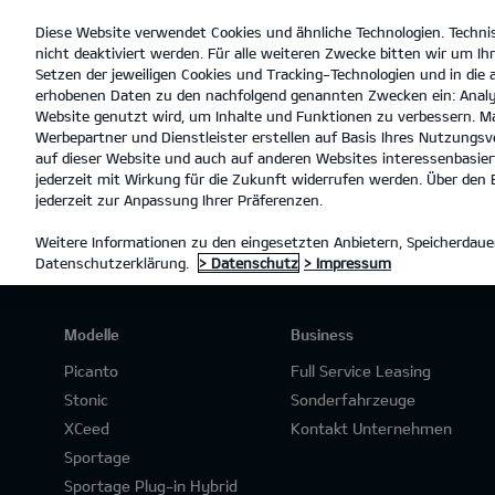
Diese Website verwendet Cookies und ähnliche Technologien. Techni
open
nicht deaktiviert werden. Für alle weiteren Zwecke bitten wir um Ihr
menu
Setzen der jeweiligen Cookies und Tracking-Technologien und in die
erhobenen Daten zu den nachfolgend genannten Zwecken ein: Analy
Website genutzt wird, um Inhalte und Funktionen zu verbessern. Ma
Werbepartner und Dienstleister erstellen auf Basis Ihres Nutzungsve
PROBEFAHRT
auf dieser Website und auch auf anderen Websites interessenbasiert
jederzeit mit Wirkung für die Zukunft widerrufen werden. Über den B
jederzeit zur Anpassung Ihrer Präferenzen.
Weitere Informationen zu den eingesetzten Anbietern, Speicherdauer
Datenschutzerklärung.
> Datenschutz
> Impressum
Modelle
Business
Picanto
Full Service Leasing
Stonic
Sonderfahrzeuge
XCeed
Kontakt Unternehmen
Sportage
Sportage Plug-in Hybrid