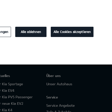
KONTAKT
lungen
Alle ablehnen
Alle Cookies akzeptieren
tuelles
Über uns
r Kia Sportage
Unser Autohaus
r Kia EV4
r Kia PV5 Passenger
Service
r neue Kia EV2
Service Angebote
r Kia K4
Teile & Zubehör