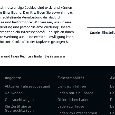
sch notwendige Cookies sind aktiv und können
e Einwilligung. Damit willigen Sie sowohl in das
 anschließende Verarbeitung der dadurch
se und Performance: Wir messen, wie unsere
ahg Autohandelsgesellschaft mbH
Tel. :
0761 - 885040
rketing und personalisierte Werbung: Unsere
rhaltens ein Interessenprofil und spielen Ihnen
Cookie-Einstel
e Werbung aus. Eine erteilte Einwilligung kann
utton „Cookies“ in der Kopfzeile gelangen Sie
n und Ihren Rechten finden Sie in unserer
Angebote
Elektromobilität
Ak
Aktueller Fahrzeugbestand
Elektrisch fahren
De
Neuwagen
Laden mit Kia Charge
De
Gebrauchtwagen
Öffentliches Laden
De
Kia Zertifizierte
Laden zu Hause
De
Gebrauchtwagen
Laden im Unternehmen
De